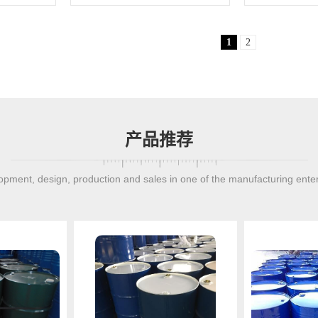
1
2
产品推荐
pment, design, production and sales in one of the manufacturing ente