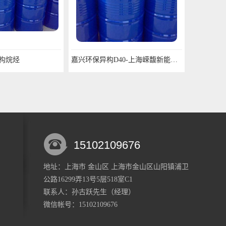
构烷烃
嘉兴环保异构D40-上海嵘馥新能源科技有限公司
15102109676
地址：上海市 金山区 上海市金山区山阳镇浦卫
公路16299弄13号5层518室C1
联系人：孙古跃
先生
（经理）
微信帐号：15102109676