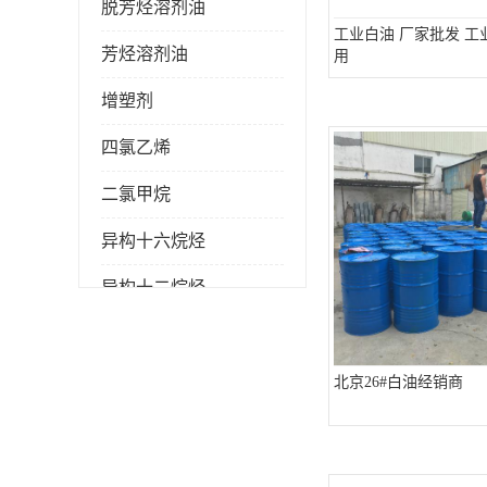
脱芳烃溶剂油
工业白油 厂家批发 工
芳烃溶剂油
用
增塑剂
四氯乙烯
二氯甲烷
异构十六烷烃
异构十二烷烃
北京26#白油经销商