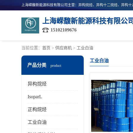
上海嵘馥新能源科技有限公
15102109676
当前位置：
首页
>
供应商机
>
工业白油
工业白油
产品分类
product
异构烷烃
IsoparL
正构烷烃
工业白油