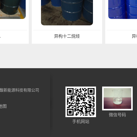
L
异构十二烷烃
异
馥新能源科技有限公司
地图
微信号码
手机网站
油
正构烷烃