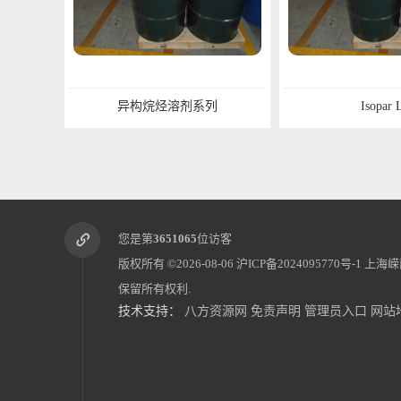
异构烷烃溶剂系列
Isopar 
您是第
3651065
位访客
版权所有 ©2026-08-06
沪ICP备2024095770号-1
上海嵘
保留所有权利.
技术支持：
八方资源网
免责声明
管理员入口
网站
无味7#白油
工业白