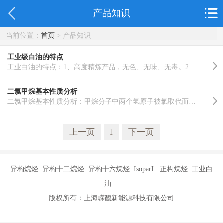
产品知识
当前位置：
首页
> 产品知识
工业级白油的特点
工业白油的特点：1、高度精炼产品，无色、无味、无毒。2、优良的安定性，耐光性，无荧光。3、经过24H幼鼠..……
二氯甲烷基本性质分析
二氯甲烷基本性质分析：甲烷分子中两个氢原子被氯取代而生成的化合物。二氯甲烷是无色、透明、比水重、易..……
上一页
1
下一页
异构烷烃 异构十二烷烃 异构十六烷烃 IsoparL 正构烷烃 工业白
油
版权所有：上海嵘馥新能源科技有限公司