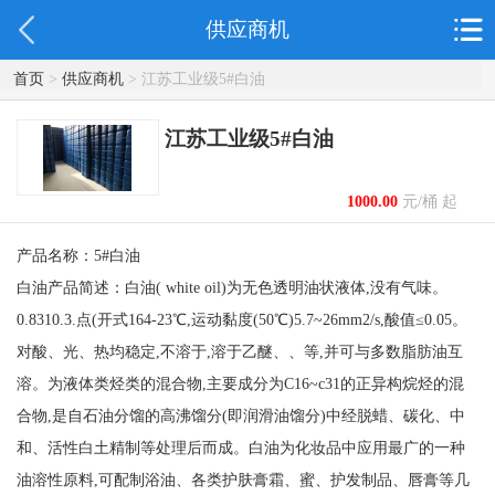
供应商机
首页
>
供应商机
> 江苏工业级5#白油
江苏工业级5#白油
1000.00
元/桶 起
产品名称：5#白油
白油产品简述：白油( white oil)为无色透明油状液体,没有气味。
0.8310.3.点(开式164-23℃,运动黏度(50℃)5.7~26mm2/s,酸值≤0.05。
对酸、光、热均稳定,不溶于,溶于乙醚、、等,并可与多数脂肪油互
溶。为液体类烃类的混合物,主要成分为C16~c31的正异构烷烃的混
合物,是自石油分馏的高沸馏分(即润滑油馏分)中经脱蜡、碳化、中
和、活性白土精制等处理后而成。白油为化妆品中应用最广的一种
油溶性原料,可配制浴油、各类护肤膏霜、蜜、护发制品、唇膏等几