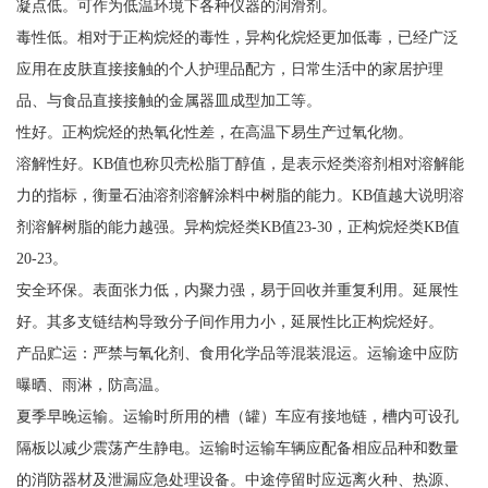
凝点低。可作为低温环境下各种仪器的润滑剂。
毒性低。相对于正构烷烃的毒性，异构化烷烃更加低毒，已经广泛
应用在皮肤直接接触的个人护理品配方，日常生活中的家居护理
品、与食品直接接触的金属器皿成型加工等。
性好。正构烷烃的热氧化性差，在高温下易生产过氧化物。
溶解性好。KB值也称贝壳松脂丁醇值，是表示烃类溶剂相对溶解能
力的指标，衡量石油溶剂溶解涂料中树脂的能力。KB值越大说明溶
剂溶解树脂的能力越强。异构烷烃类KB值23-30，正构烷烃类KB值
20-23。
安全环保。表面张力低，内聚力强，易于回收并重复利用。延展性
好。其多支链结构导致分子间作用力小，延展性比正构烷烃好。
产品贮运：严禁与氧化剂、食用化学品等混装混运。运输途中应防
曝晒、雨淋，防高温。
夏季早晚运输。运输时所用的槽（罐）车应有接地链，槽内可设孔
隔板以减少震荡产生静电。运输时运输车辆应配备相应品种和数量
的消防器材及泄漏应急处理设备。中途停留时应远离火种、热源、