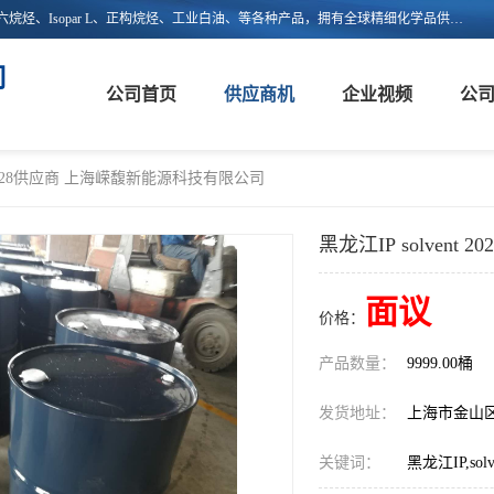
上海嵘馥新能源科技有限公司主营：异构烷烃、异构十二烷烃、异构十六烷烃、Isopar L、正构烷烃、工业白油、等各种产品，拥有全球精细化学品供应链的整合和服务能力，不仅提供自主研发的特种溶剂化学品，还集成了来自欧美、日韩的优质溶剂资源，为市场提供世界级优质溶剂。欢迎广大客户来电咨询！
司
公司首页
供应商机
企业视频
公
nt 2028供应商 上海嵘馥新能源科技有限公司
黑龙江IP solven
面议
价格：
产品数量：
9999.00桶
发货地址：
上海市金山
关键词：
黑龙江IP,solv