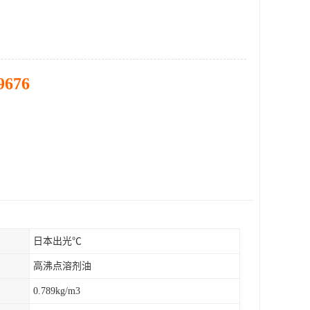
9676
日本出光℃
高沸点溶剂油
0.789kg/m3