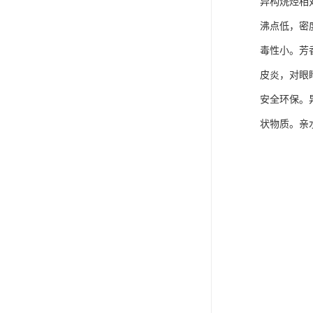
异构烷烃相
沸点低，密
毒性小。芳
皮炎，对眼
安全环保。
状物质。亲