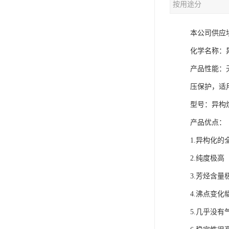
按用途分
本公司供应
化学名称：异构烷
产品性能：
压保护，适
型号：异构烷
产品优点：
1.异构化
2.纯度极高
3.芳
4.沸点变化
5.几