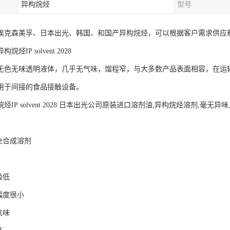
异构烷烃
型号
埃克森美孚、日本出光、韩国、和国产异构烷烃，可以根据客户需求供应
烃IP solvent 2028
无色无味透明液体，几乎无气味，馏程窄，与大多数产品表面相容，在运输
用于间接的食品接触设备。
烃IP solvent 2028 日本出光公司原装进口溶剂油,异构烷烃溶剂,毫无异
的全合成溶剂
烃含量极低
幅度很小
乎没有气味