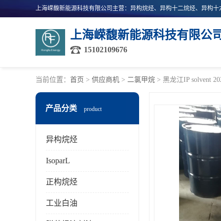
上海嵘馥新能源科技有限公
15102109676
当前位置：
首页
>
供应商机
>
二氯甲烷
> 黑龙江IP solve
产品分类
product
异构烷烃
IsoparL
正构烷烃
工业白油