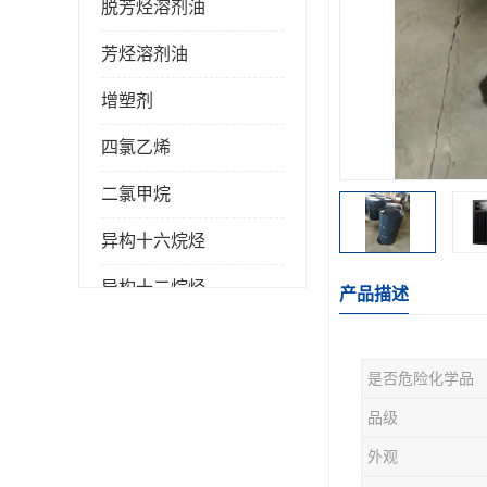
脱芳烃溶剂油
芳烃溶剂油
增塑剂
四氯乙烯
二氯甲烷
异构十六烷烃
异构十二烷烃
产品描述
是否危险化学品
品级
外观