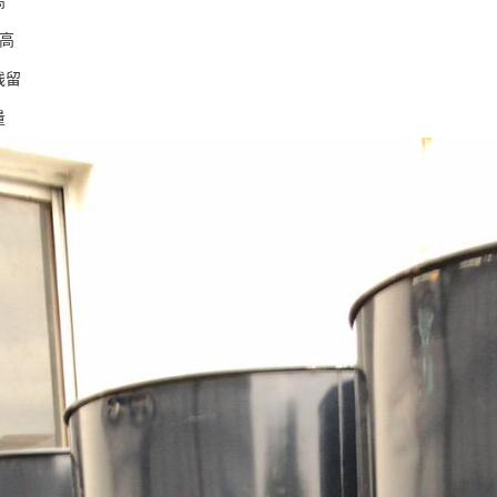
高
vs透明度高
残留
量