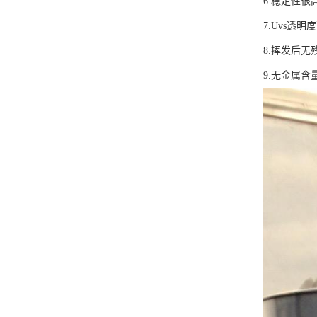
6.稳定性很
7.U
8.挥发后无
9.无金属含