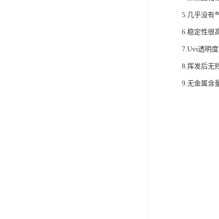
5.几
6.稳定性很
7.U
8.挥发后无
9.无金属含