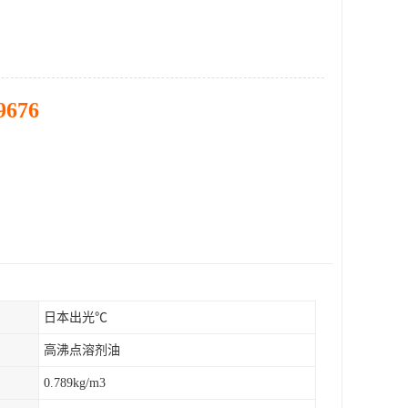
9676
日本出光℃
高沸点溶剂油
0.789kg/m3