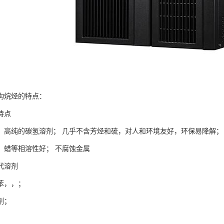
构烷烃的特点：
特点
、高纯的碳氢溶剂； 几乎不含芳烃和硫，对人和环境友好，环保易降解；
、蜡等相溶性好； 不腐蚀金属
代溶剂
苯，，；
剂；
；