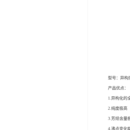
型号：异构烷
产品优点：
1.异构化
2.纯度极高
3.芳
4.沸点变化