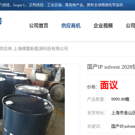
上海嵘馥新能源科技有限公司主营：异构烷烃、异构十二烷烃、异构十六烷烃、Isopar L、正构烷烃、工业白油、等各种产品，拥有全球精细化学品供应链的整合和服务能力，不仅提供自主研发的特种溶剂化学品，还集成了来自欧美、日韩的优质溶剂资源，为市场提供世界级优质溶剂。欢迎广大客户来电咨询！
司
公司首页
供应商机
企业视频
公
t 2028供应商 上海嵘馥新能源科技有限公司
国产IP solvent
面议
价格：
产品数量：
9999.00桶
发货地址：
上海市金山
关键词：
国产IP,solven