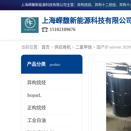
上海嵘馥新能源科技有限公
15102109676
当前位置：
首页
>
供应商机
>
二氯甲烷
> 国产IP solven
产品分类
product
异构烷烃
IsoparL
正构烷烃
工业白油