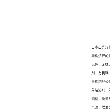
日本出光异
异构烷烃的
无色、无味
剂、有机硅
异构烷烃替
芳烃溶剂：
酒精，类溶
汽油，煤油