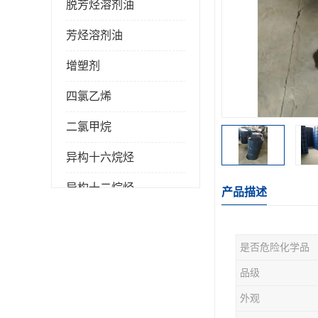
脱芳烃溶剂油
芳烃溶剂油
增塑剂
四氯乙烯
二氯甲烷
异构十六烷烃
异构十二烷烃
产品描述
是否危险化学品
品级
外观