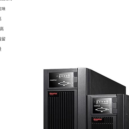
乎没有气味
高
vs透明度高
残留
量