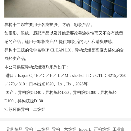
异构十二烷主要用于各类护肤、防晒、彩妆产品。
如眼影、眼线、唇部产品以及其他需要改善涂抹性而又不会有残留
感的产品，适用于卸妆类产品,提供卸妆后的无油和清爽肤感。
异构十二烷的化学名称IP CLEAN LX，异构烷烃是高度支链化的合
成烃类产品。
本公司供应异构烷烃溶剂系列如下：
进口：Isopar C／E／G／H／ L／M；shellsol TD；GTL GS215／250
／270／310；日本出光1620、Lx，Hx，2028等
国产：异构烷烃D40；异构烷烃D60，异构烷烃D80，异构烷烃
D100，异构烷烃D130
江苏环保异构十二烷烃
异构烷烃 异构十二烷烃 异构十六烷烃 IsoparL 正构烷烃 工业白