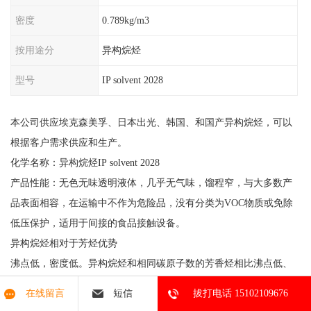
密度
0.789kg/m3
按用途分
异构烷烃
型号
IP solvent 2028
本公司供应埃克森美孚、日本出光、韩国、和国产异构烷烃，可以
根据客户需求供应和生产。
化学名称：异构烷烃IP solvent 2028
产品性能：无色无味透明液体，几乎无气味，馏程窄，与大多数产
品表面相容，在运输中不作为危险品，没有分类为VOC物质或免除
低压保护，适用于间接的食品接触设备。
异构烷烃相对于芳烃优势
沸点低，密度低。异构烷烃和相同碳原子数的芳香烃相比沸点低、
密度低。
在线留言
短信
拔打电话 15102109676
毒性小。芳香烃蒸汽对人有毒害作用，芳香烃主要呼吸道吸入或经