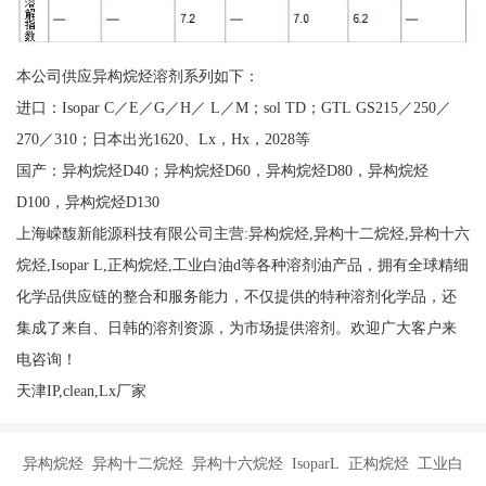
本公司供应异构烷烃溶剂系列如下：
进口：Isopar C／E／G／H／ L／M；sol TD；GTL GS215／250／
270／310；日本出光1620、Lx，Hx，2028等
国产：异构烷烃D40；异构烷烃D60，异构烷烃D80，异构烷烃
D100，异构烷烃D130
上海嵘馥新能源科技有限公司主营:异构烷烃,异构十二烷烃,异构十六
烷烃,Isopar L,正构烷烃,工业白油d等各种溶剂油产品，拥有全球精细
化学品供应链的整合和服务能力，不仅提供的特种溶剂化学品，还
集成了来自、日韩的溶剂资源，为市场提供溶剂。欢迎广大客户来
电咨询！
天津IP,clean,Lx厂家
异构烷烃 异构十二烷烃 异构十六烷烃 IsoparL 正构烷烃 工业白