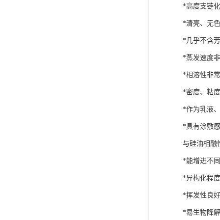
*高度支链
*清亮、无
*几乎不含
*蒸发速度
*相溶性非
*密度、粘
*作为乳液
*具有涂敷
与硅油相融
*能增进不
*异构化程
*挥发性良
*易生物降