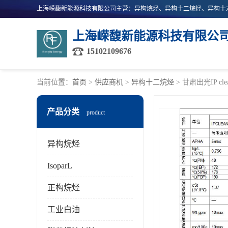
上海嵘馥新能源科技有限公
15102109676
当前位置：
首页
>
供应商机
>
异构十二烷烃
> 甘肃出光IP c
产品分类
product
异构烷烃
IsoparL
正构烷烃
工业白油