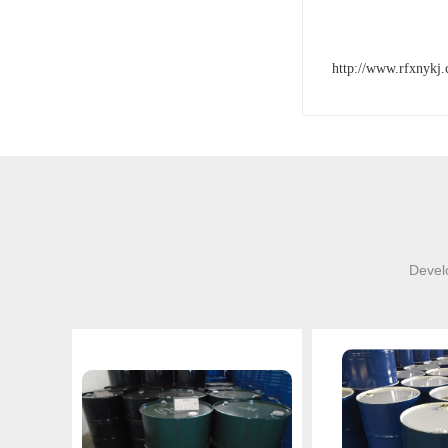
http://www.rfxnykj
Develo