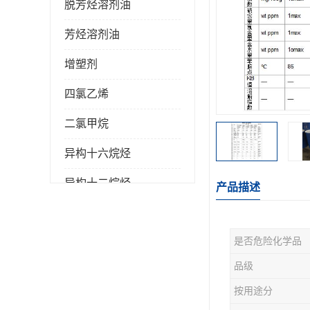
脱芳烃溶剂油
芳烃溶剂油
增塑剂
四氯乙烯
二氯甲烷
异构十六烷烃
异构十二烷烃
产品描述
是否危险化学品
品级
按用途分