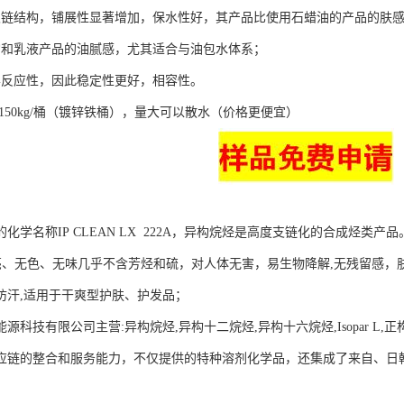
支链结构，铺展性显著增加，保水性好，其产品比使用石蜡油的产品的肤
霜和乳液产品的油腻感，尤其适合与油包水体系；
学反应性，因此稳定性更好，相容性。
150kg/桶（镀锌铁桶），量大可以散水（价格更便宜）
化学名称IP CLEAN LX 222A，异构烷烃是高度支链化的合成烃类产品
为清亮、无色、无味几乎不含芳烃和硫，对人体无害，易生物降解,无残留感
防汗,适用于干爽型护肤、护发品；
源科技有限公司主营:异构烷烃,异构十二烷烃,异构十六烷烃,Isopar L
应链的整合和服务能力，不仅提供的特种溶剂化学品，还集成了来自、日