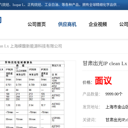
上海嵘馥新能源科技有限公司主营：异构烷烃、异构十二烷烃、异构十六烷烃、Isopar L、正构烷烃、工业白油、等各种产品，拥有全球精细化学品供应链的整合和服务能力，不仅提供自主研发的特种溶剂化学品，还集成了来自欧美、日韩的优质溶剂资源，为市场提供世界级优质溶剂。欢迎广大客户来电咨询！
司
公司首页
供应商机
企业视频
公
lean Lx 上海嵘馥新能源科技有限公司
甘肃出光IP clea
面议
价格：
产品数量：
9999.00个
发货地址：
上海市金山
关键词：
甘肃出光IP,cl