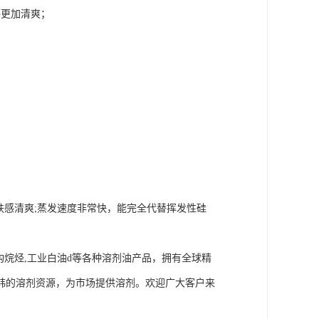
感更加清爽；
。
，肤感清爽;蒸发速度非常快，能完全代替挥发性硅
,正构烷烃,工业白油d等各种溶剂油产品，拥有全球精
韩的溶剂资源，为市场提供溶剂。欢迎广大客户来