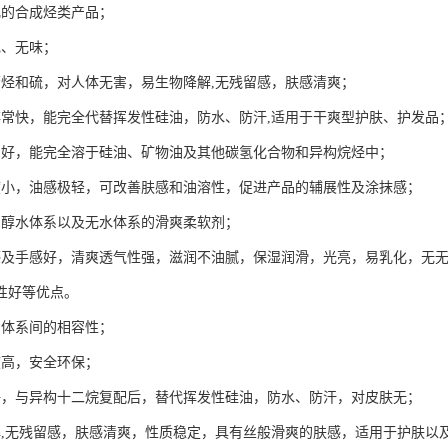
化的合成烃类产品；
色、无味；
芳烃和硫，对人体无害，易生物降解,无残留感，肤感清爽；
非常快，能完全代替挥发性硅油，防水、防汗,适用于干爽型护肤、护发品
常好，能完全溶于硅油、矿物油及其他碳氢化合物和异构烷烃中；
度小，油感极轻，可改善肤感和油溶性，促进产品的辅展性及涂抹感；
、醇水体系以及无水体系的滑爽柔软剂；
感及手感好，清爽透气性强，滋润不油腻，保湿润滑，光亮，易乳化，无
性好等优点。
同体系间的相容性；
度高，安全环保；
好，与异构十二烷复配后，替代挥发性硅油，防水、防汗，对皮肤无；
解,无残留感，肤感清爽，性质稳定，具有丝般滑爽的肤感，适用于护肤以