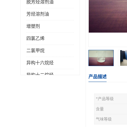
脱芳烃溶剂油
芳烃溶剂油
增塑剂
四氯乙烯
二氯甲烷
异构十六烷烃
异构十二烷烃
产品描述
*产品等级
含量
气味等级