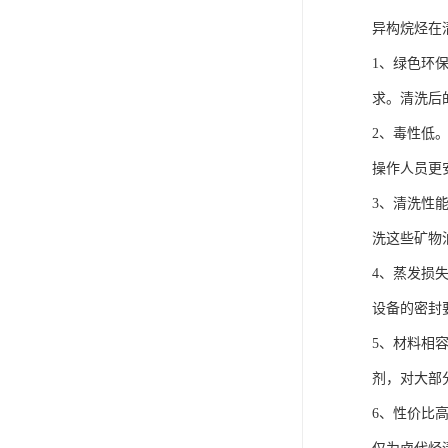
异构烷烃在
1、绿色环
求。清洗后
2、毒性低
操作人员更
3、清洗性
洗这些矿物
4、蒸发损
设备的密封
5、材料相
剂，对大部
6、性价比