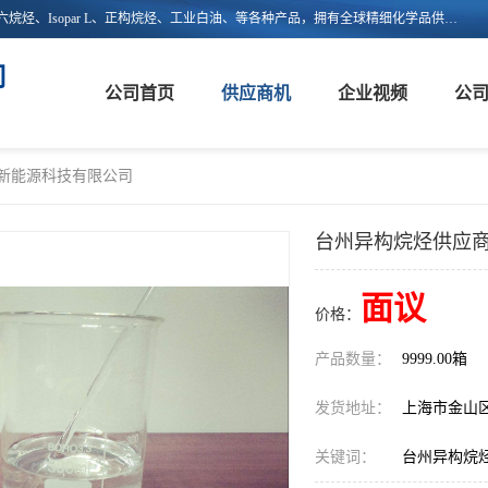
上海嵘馥新能源科技有限公司主营：异构烷烃、异构十二烷烃、异构十六烷烃、Isopar L、正构烷烃、工业白油、等各种产品，拥有全球精细化学品供应链的整合和服务能力，不仅提供自主研发的特种溶剂化学品，还集成了来自欧美、日韩的优质溶剂资源，为市场提供世界级优质溶剂。欢迎广大客户来电咨询！
司
公司首页
供应商机
企业视频
公
馥新能源科技有限公司
台州异构烷烃供应商
面议
价格：
产品数量：
9999.00箱
发货地址：
上海市金山
关键词：
台州异构烷