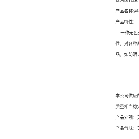
仅为卤代烃
产品名称:
产品特性：
一种无色无
性。对各种
品，如防晒
本公司供应
质量相当稳
产品外观：
产品气味：