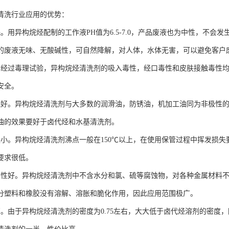
清洗行业应用的优势：
保。用异构烷烃配制的工作液PH值为6.5-7.0，产品废液也为中性，不
的废液无味、无酸碱性，可自然降解，对人体，水体无害，可以避免客户
。经过毒理试验，异构烷烃清洗剂的吸入毒性，经口毒性和皮肤接触毒性
安全。
能好。异构烷烃清洗剂与大多数的润滑油，防锈油，机加工油同为非极性
油的效果要好于卤代烃和水基清洗剂。
失小。异构烷烃清洗剂沸点一般在150℃以上，在使用保管过程中挥发损失要
要求很低。
容性好。异构烷烃清洗剂中不含水分和氯、硫等腐蚀物，对各种金属材料
分塑料和橡胶没有溶解、溶胀和脆化作用，因此应用范围极广。
高。由于异构烷烃清洗剂的密度为0.75左右，大大低于卤代烃溶剂的密度