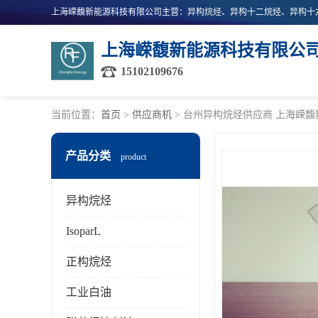
上海嵘馥新能源科技有限公
15102109676
当前位置：
首页
>
供应商机
> 台州异构烷烃供应商 上海嵘
产品分类
product
异构烷烃
IsoparL
正构烷烃
工业白油