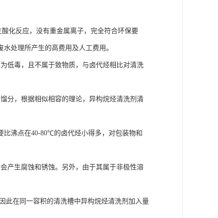
会发生酸化反应，没有重金属离子，完全符合环保要
废水处理所产生的高费用及人工费用。
均为低毒，且不属于致物质，与卤代烃相比对清洗
的馏分，根据相似相容的理论，异构烷烃清洗剂清
比沸点在40-80℃的卤代烃小得多，对包装物和
不会产生腐蚀和锈蚀。另外，由于其属于非极性溶
，因此在同一容积的清洗槽中异构烷烃清洗剂加入量