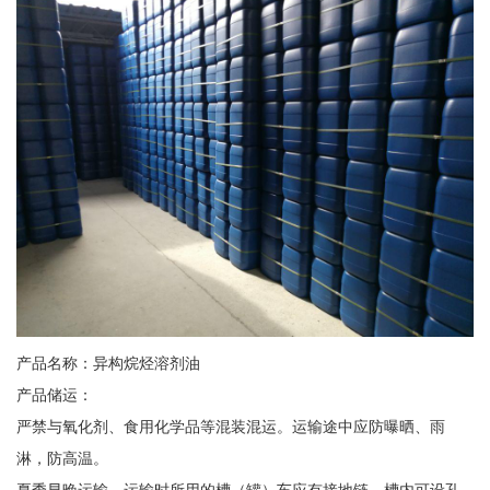
产品名称：异构烷烃溶剂油
产品储运：
严禁与氧化剂、食用化学品等混装混运。运输途中应防曝晒、雨
淋，防高温。
夏季早晚运输。运输时所用的槽（罐）车应有接地链，槽内可设孔