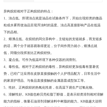
异构烷烃相对于正构烷烃的特点：
1、浊点低。所谓浊点就是油品在试验条件下，开始出现烃类的微晶
粒或水雾而使油品呈现浑浊时的温度。浊点高直接影响产品在低温
下的品相。
2、熔沸点低。在烷烃的同分异构中，主链短的支链就多，而支链多
的话，两个分子就容易靠得更近，分子间作用力就小，熔沸点就
低，同馏分段挥发比正构烷烃快。
3、凝点低。可作为低温环境下各种仪器的润滑剂。
4、毒性低。相对于正构烷烃的毒性，异构烷烃更加低毒有显著优
势，已经广泛应用在皮肤直接接触的个人护理品配方，日常生活中
的家居护理品、与食品直接接触的金属器皿成型加工等。
5、性好。正构烷烃的热氧化性差，在高温下易生产过氧化物。
6、溶解性好。KB值也称贝壳松脂丁醇值，是表示烃类溶剂相对溶解
能力的指标，衡量石油溶剂溶解涂料中树脂的能力。KB值越大说明