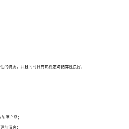
；
无性的特质，并且同时具有热稳定与储存性良好，
及防晒产品；
感更加清爽；