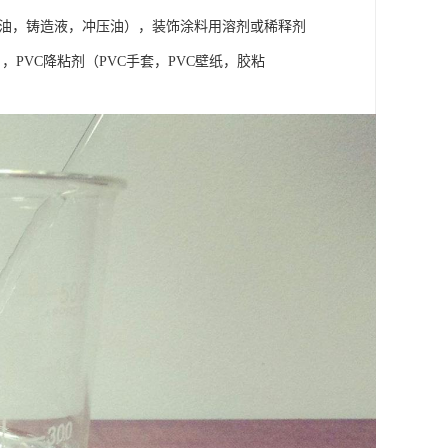
锈油，铸造液，冲压油），装饰涂料用溶剂或稀释剂
PVC降粘剂（PVC手套，PVC壁纸，胶粘