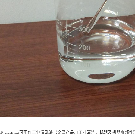
IP clean Lx可用作工业清洗液（金属产品加工业清洗，机器及机器