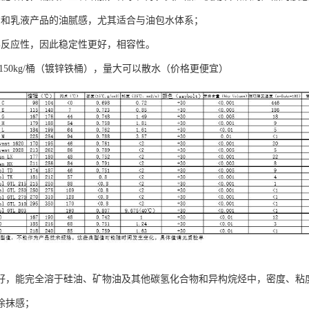
霜和乳液产品的油腻感，尤其适合与油包水体系；
学反应性，因此稳定性更好，相容性。
150kg/桶（镀锌铁桶），量大可以散水（价格更便宜）
好，能完全溶于硅油、矿物油及其他碳氢化合物和异构烷烃中，密度、粘
涂抹感；