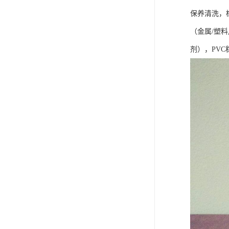
保养清洗，
（金属/塑
剂），PV