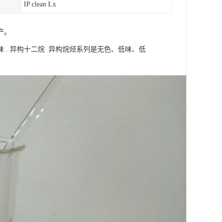
IP clean Lx
产。
. 异构十二烷 异构烷烃系列是无色、低味、低