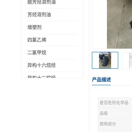
脱芳烃溶剂油
芳烃溶剂油
增塑剂
四氯乙烯
二氯甲烷
异构十六烷烃
异构十二烷烃
产品描述
是否危险化学品
品级
按用途分