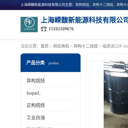
上海嵘馥新能源科技有限公
15102109676
当前位置：
首页
>
供应商机
>
异构十二烷烃
> 福建进口IP c
产品分类
product
异构烷烃
IsoparL
正构烷烃
工业白油