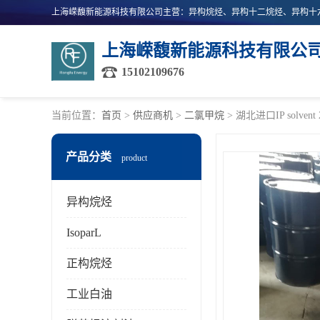
上海嵘馥新能源科技有限公
15102109676
当前位置：
首页
>
供应商机
>
二氯甲烷
> 湖北进口IP solv
产品分类
product
异构烷烃
IsoparL
正构烷烃
工业白油