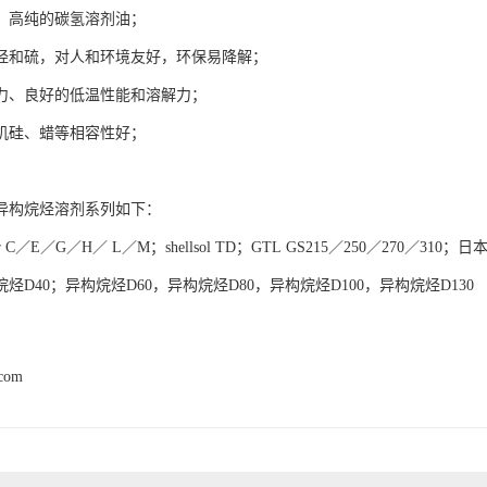
、高纯的碳氢溶剂油；
烃和硫，对人和环境友好，环保易降解；
力、良好的低温性能和溶解力；
机硅、蜡等相容性好；
。
异构烷烃溶剂系列如下：
r C／E／G／H／ L／M；shellsol TD；GTL GS215／250／270／310；
烃D40；异构烷烃D60，异构烷烃D80，异构烷烃D100，异构烷烃D130
.com