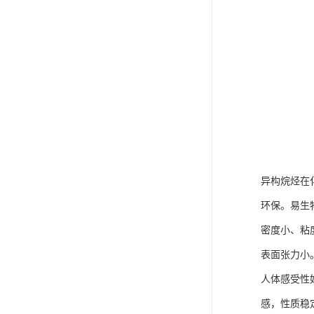
异构烷烃在
环保。易生
密度小、粘
表面张力小
人体感受性
感，性质稳