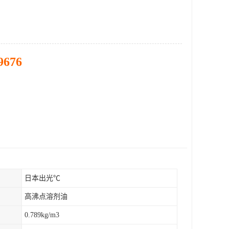
9676
日本出光℃
高沸点溶剂油
0.789kg/m3