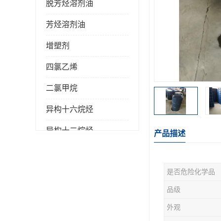
脱芳烃溶剂油
芳烃溶剂油
增塑剂
四氯乙烯
二氯甲烷
异构十六烷烃
异构十二烷烃
产品描述
是否危险化学品
品级
外观