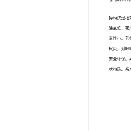
异构烷烃相
沸点低，密
毒性小。芳
皮炎，对眼
安全环保。
状物质。亲