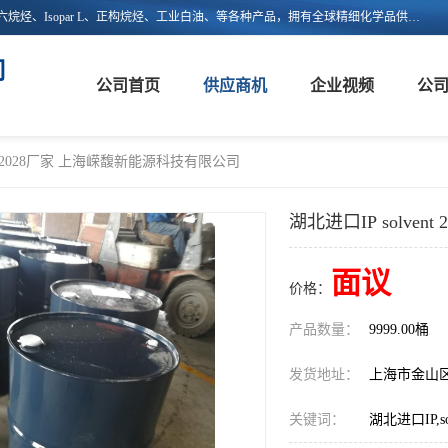
上海嵘馥新能源科技有限公司主营：异构烷烃、异构十二烷烃、异构十六烷烃、Isopar L、正构烷烃、工业白油、等各种产品，拥有全球精细化学品供应链的整合和服务能力，不仅提供自主研发的特种溶剂化学品，还集成了来自欧美、日韩的优质溶剂资源，为市场提供世界级优质溶剂。欢迎广大客户来电咨询！
司
公司首页
供应商机
企业视频
公
ent 2028厂家 上海嵘馥新能源科技有限公司
湖北进口IP solve
面议
价格：
产品数量：
9999.00桶
发货地址：
上海市金山
关键词：
湖北进口IP,so