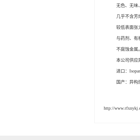
无色、无味
几乎不含芳
较低表面张
与药剂、有
不腐蚀金属
本公司供应
进口：Isopa
国产：异构烷
http://www.rfxnykj