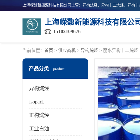
上海嵘馥新能源科技有限公
15102109676
当前位置：
首页
>
供应商机
>
异构烷烃
> 丽水异构十二烷烃
产品分类
product
异构烷烃
IsoparL
正构烷烃
工业白油