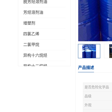
脱芳烃溶剂油
芳烃溶剂油
增塑剂
四氯乙烯
二氯甲烷
异构十六烷烃
异构十二烷烃
产品描述
是否危险化学品
品级
外观