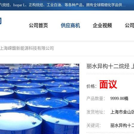
上海嵘馥新能源科技有限公司主营：异构烷烃、异构十二烷烃、异构十六烷烃、Isopar L、正构烷烃、工业白油、等各种产品，拥有全球精细化学品供应链的整合和服务能力，不仅提供自主研发的特种溶剂化学品，还集成了来自欧美、日韩的优质溶剂资源，为市场提供世界级优质溶剂。欢迎广大客户来电咨询！
司
公司首页
供应商机
企业视频
公
 上海嵘馥新能源科技有限公司
丽水异构十二烷烃 
面议
价格：
产品数量：
9999.00桶
发货地址：
上海市金山
关键词：
丽水异构十