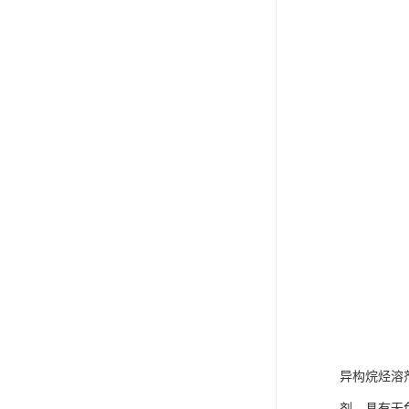
异构烷烃溶剂
剂。具有无