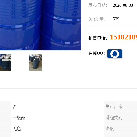
发布日期：
2026-08-08
阅 读 量：
529
1510210
销售电话：
在线QQ：
否
生产厂家
一级品
沸程类别
无色
密度