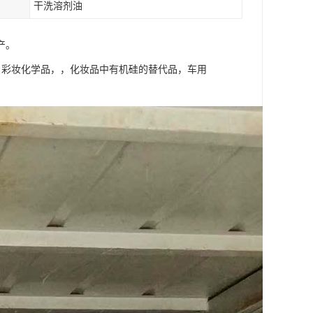
干洗溶剂油
产。
，彩妆化学品，，化妆品中有机硅的替代品，车用