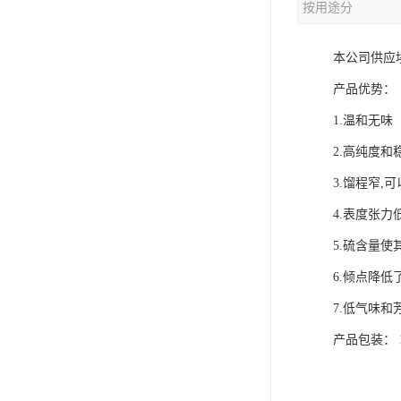
按用途分
本公司供应
产品优势：
1.温和无味
2.高纯度和
3.馏程窄,
4.表度张
5.硫含量
6.倾点降
7.低气味
产品包装： 