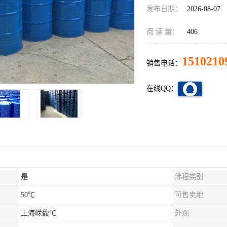
发布日期：
2026-08-07
阅 读 量：
406
1510210
销售电话：
在线QQ：
是
沸程类别
50℃
可售卖地
上海嵘馥℃
外观