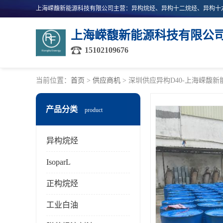
上海嵘馥新能源科技有限公
15102109676
当前位置：
首页
>
供应商机
> 深圳供应异构D40-上海嵘馥
产品分类
product
异构烷烃
IsoparL
正构烷烃
工业白油