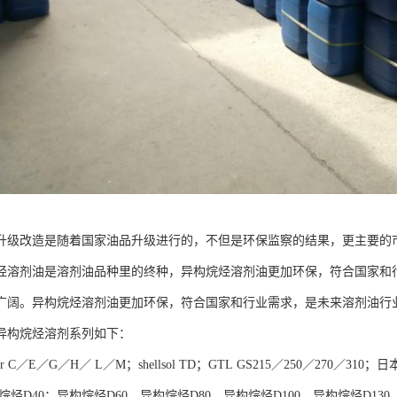
升级改造是随着国家油品升级进行的，不但是环保监察的结果，更主要的
剂油是溶剂油品种里的终种，异构烷烃溶剂油更加环保，符合国家和行
广阔。异构烷烃溶剂油更加环保，符合国家和行业需求，是未来溶剂油行
异构烷烃溶剂系列如下：
r C／E／G／H／ L／M；shellsol TD；GTL GS215／250／270／310；
烃D40；异构烷烃D60，异构烷烃D80，异构烷烃D100，异构烷烃D130