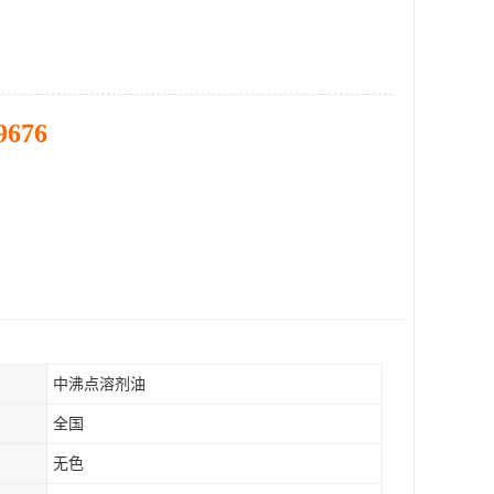
9676
中沸点溶剂油
全国
无色