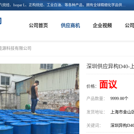
上海嵘馥新能源科技有限公司主营：异构烷烃、异构十二烷烃、异构十六烷烃、Isopar L、正构烷烃、工业白油、等各种产品，拥有全球精细化学品供应链的整合和服务能力，不仅提供自主研发的特种溶剂化学品，还集成了来自欧美、日韩的优质溶剂资源，为市场提供世界级优质溶剂。欢迎广大客户来电咨询！
司
公司首页
供应商机
企业视频
公
新能源科技有限公司
深圳供应异构D40
面议
价格：
产品数量：
9999.00个
发货地址：
上海市金山
关键词：
深圳异构D4