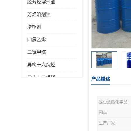
脱芳烃溶剂油
芳烃溶剂油
增塑剂
四氯乙烯
二氯甲烷
异构十六烷烃
异构十二烷烃
产品描述
是否危险化学品
闪点
生产厂家