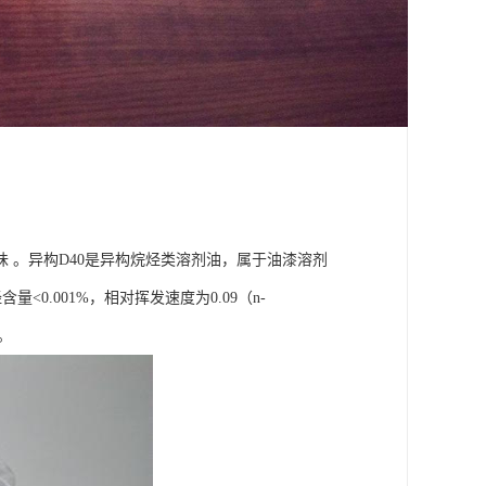
 。异构D40是异构烷烃类溶剂油，属于油漆溶剂
芳烃含量<0.001%，相对挥发速度为0.09（n-
)。