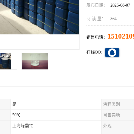
发布日期：
2026-08-07
阅 读 量：
364
1510210
销售电话：
在线QQ：
是
沸程类别
50℃
可售卖地
上海嵘馥℃
外观