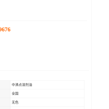
9676
中沸点溶剂油
全国
无色