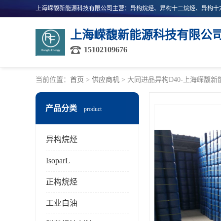
上海嵘馥新能源科技有限公
15102109676
当前位置：
首页
>
供应商机
> 大同进品异构D40-上海嵘馥
产品分类
product
异构烷烃
IsoparL
正构烷烃
工业白油