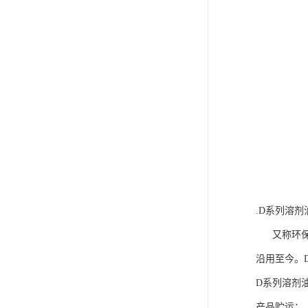
.D系列溶剂
又称环保型
沿用至今。
D系列溶剂油大致
产品贮运：