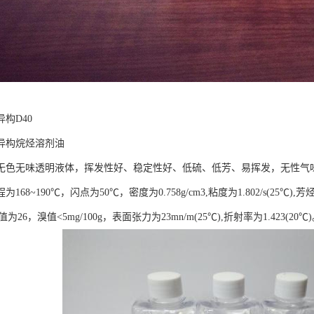
构D40
异构烷烃溶剂油
无色无味透明液体，挥发性好、稳定性好、低硫、低芳、易挥发，无性气味
168~190℃，闪点为50℃，密度为0.758g/cm3,粘度为1.802/s(25℃),
kb值为26，溴值<5mg/100g，表面张力为23mn/m(25℃),折射率为1.423(20℃