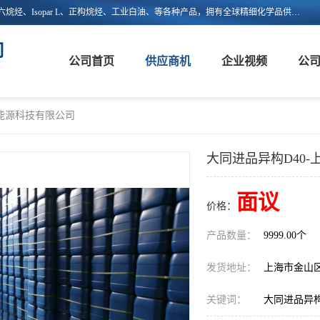
上海嵘馥新能源科技有限公司主营：异构烷烃、异构十二烷烃、异构十六烷烃、Isopar L、正构烷烃、工业白油、等各种产品，拥有全球精细化学品供应链的整合和服务能力，不仅提供自主研发的特种溶剂化学品，还集成了来自欧美、日韩的优质溶剂资源，为市场提供世界级优质溶剂。欢迎广大客户来电咨询！
司
公司首页
供应商机
企业视频
公
新能源科技有限公司
大同进品异构D40
面议
价格：
产品数量：
9999.00个
发货地址：
上海市金山
关键词：
大同进品异构