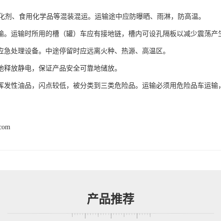
剂、食用化学品等混装混运。运输途中应防曝晒、雨淋，防高温。
输。运输时所用的槽（罐）车应有接地链，槽内可设孔隔板以减少震荡产
应急处理设备。中途停留时应远离火种、热源、高温区。
地释放静电，保证产品安全可靠地储放。
挥发性油品，闪点较低，被分类到三类危险品。运输必须用危险品车运输
.com
产品推荐