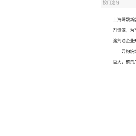
按用途分
上海嵘馥新
剂资源，为
溶剂油企业
异构烷烃溶
巨大，前景