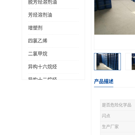
脱芳烃溶剂油
芳烃溶剂油
增塑剂
四氯乙烯
二氯甲烷
异构十六烷烃
异构十二烷烃
产品描述
是否危险化学品
闪点
生产厂家