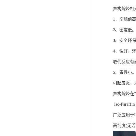
异构烷烃相
1、辛烷值
2、密度低
3、安全环
4、性好。
取代反应有
5、毒性小
引起皮炎，
异构烷烃在
Iso-Paraf
广泛应用于L
高纯度(无