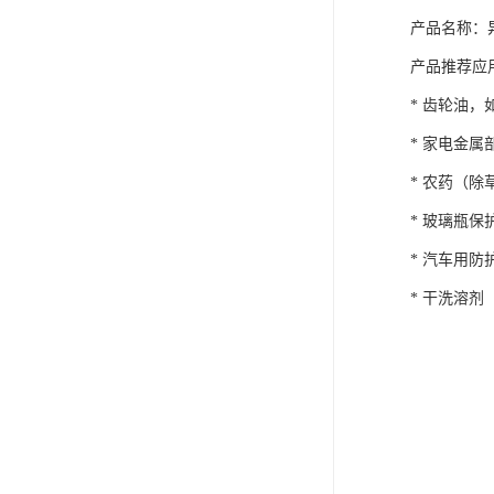
产品名称：
产品推
* 齿轮油
* 家电金
* 农药（
* 玻璃瓶
* 汽车用
* 干洗溶剂