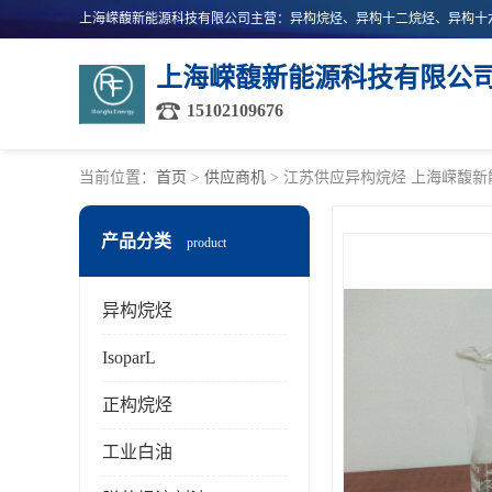
上海嵘馥新能源科技有限公
15102109676
当前位置：
首页
>
供应商机
> 江苏供应异构烷烃 上海嵘馥
产品分类
product
异构烷烃
IsoparL
正构烷烃
工业白油