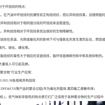
对于环烷烃的特点：
高。在汽油中环烷烃的抗爆性较正构烷烃好，而比异构烷烃差，且随侧链
。异构烷烃相对于相同馏分段的环烷烃来说密度低。
保。异构烷烃相对于环烷烃表现出很好的生物降解性。
环烷烃在高温、光照或催化剂的影响下可与强氧化剂发生激烈反应，燃烧
卤代、硝化、磺化等。
。脂烷烃的毒性大于相应的支链烷烃，脂环烃是麻醉剂和中枢系统抑制剂
大量吸入可引起及肺。
“聚合物”行业生产应用：
fin G/H/L/M各规格异构烷烃
DPE&EVA等产品的聚合过程(作为催化剂载体,聚四氟乙烯散布体)
芳经,)，低气味和非极性的特点使它们广泛适用于各种聚合物的生产过程中