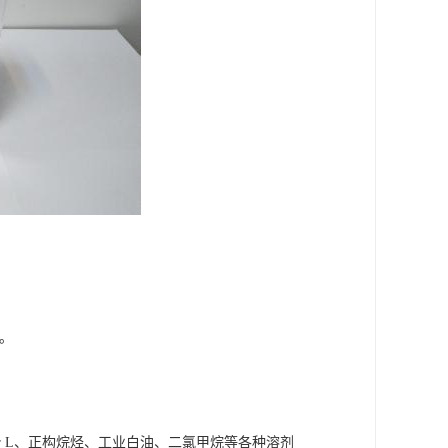
水。
r L、正构烷烃、工业白油、二氯甲烷等各种溶剂