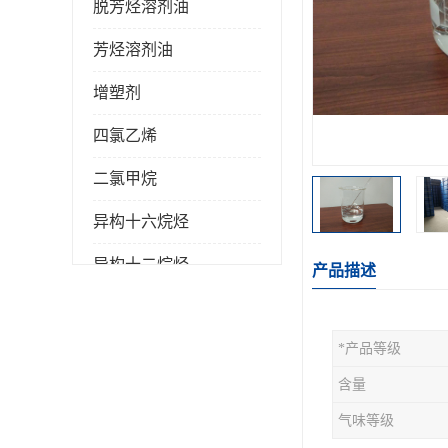
脱芳烃溶剂油
芳烃溶剂油
增塑剂
四氯乙烯
二氯甲烷
异构十六烷烃
异构十二烷烃
产品描述
*产品等级
含量
气味等级