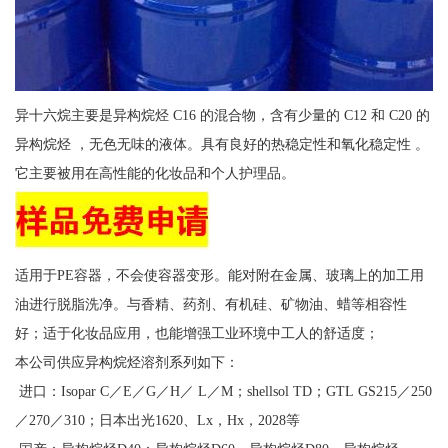
异十六烷主要是异构烷烃 C16 的混合物，含有少量的 C12 和 C20 的
异构烷烃 ，无色无味的液体。具有良好的热稳定性和氧化稳定性 。
它主要被用在高性能的化妆品和个人护理品。
适用于PE容器，不会使容器变形。能对附在金属、玻璃上的加工用
油进行脱脂洗净。与香精、药剂、有机硅、矿物油、蜡等相容性
好；适于化妆品应用，也能增强工业环境中工人的舒适度；
本公司供应异构烷烃溶剂系列如下：
进口：Isopar C／E／G／H／ L／M；shellsol TD；GTL GS215／250
／270／310；日本出光1620、Lx，Hx，2028等