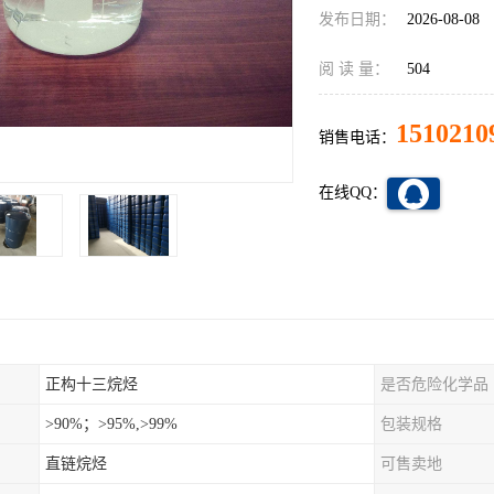
发布日期：
2026-08-08
阅 读 量：
504
1510210
销售电话：
在线QQ：
正构十三烷烃
是否危险化学品
>90%；>95%,>99%
包装规格
直链烷烃
可售卖地