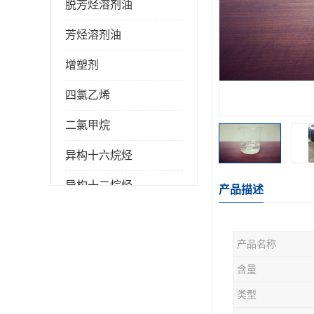
脱芳烃溶剂油
芳烃溶剂油
增塑剂
四氯乙烯
二氯甲烷
异构十六烷烃
异构十二烷烃
产品描述
产品名称
含量
类型