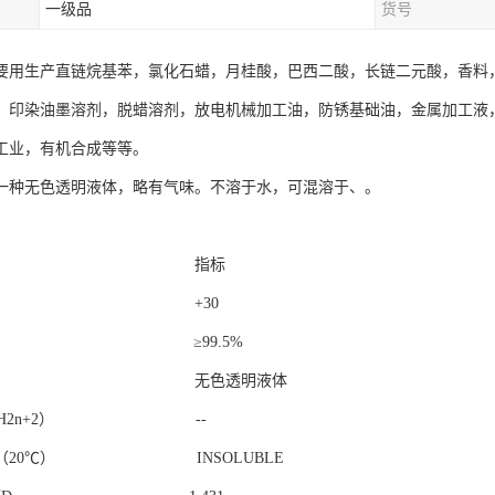
一级品
货号
要用生产直链烷基苯，氯化石蜡，月桂酸，巴西二酸，长链二元酸，香料
，印染油墨溶剂，脱蜡溶剂，放电机械加工油，防锈基础油，金属加工液
工业，有机合成等等。
一种无色透明液体，略有气味。不溶于水，可混溶于、。
目 指标
色度 +30
GC ≥99.5%
观 无色透明液体
CnH2n+2） --
性（20℃） INSOLUBLE