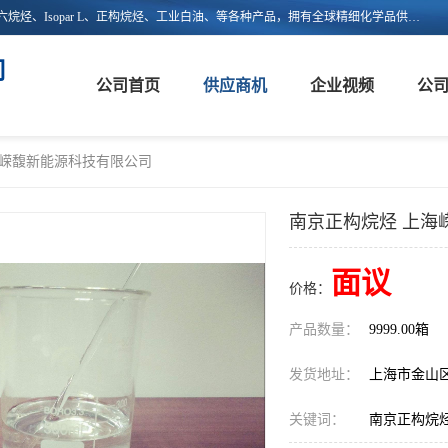
上海嵘馥新能源科技有限公司主营：异构烷烃、异构十二烷烃、异构十六烷烃、Isopar L、正构烷烃、工业白油、等各种产品，拥有全球精细化学品供应链的整合和服务能力，不仅提供自主研发的特种溶剂化学品，还集成了来自欧美、日韩的优质溶剂资源，为市场提供世界级优质溶剂。欢迎广大客户来电咨询！
司
公司首页
供应商机
企业视频
公
海嵘馥新能源科技有限公司
南京正构烷烃 上海
面议
价格：
产品数量：
9999.00箱
发货地址：
上海市金山
关键词：
南京正构烷