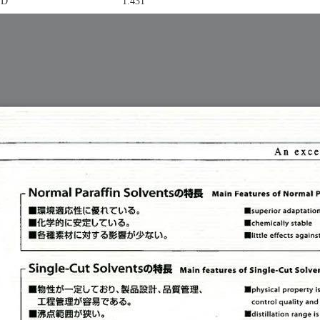
n20／D 1.431