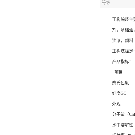
等级
正构烷烃主
剂，基础油
油漆，颜料
正构烷烃是
产品指标：
项
赛氏
纯度
外
分子量（
水中溶解