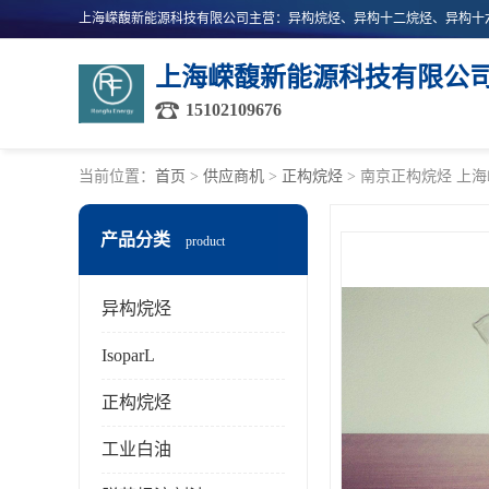
上海嵘馥新能源科技有限公
15102109676
当前位置：
首页
>
供应商机
>
正构烷烃
> 南京正构烷烃 上
产品分类
product
异构烷烃
IsoparL
正构烷烃
工业白油