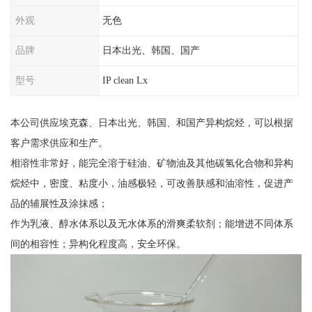
外观
无色
品牌
日本出光、韩国、国产
型号
IP clean Lx
本公司供应埃克森、日本出光、韩国、和国产异构烷烃，可以根据
客户需求供应和生产。
相溶性非常好，能完全溶于硅油、矿物油及其他碳氢化合物和异构
烷烃中，密度、粘度小，油感极轻，可改善肤感和油溶性，促进产
品的辅展性及涂抹感；
作为乳液、醇水体系以及无水体系的滑爽柔软剂；能增进不同体系
间的相容性；异构化程度高，安全环保。