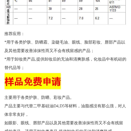
推荐应用：
*用于各类护肤、防晒霜、染睫毛油、眼线、脸部彩妆、唇部产品以
及其他需要改善涂抹性而又不会有残留感的产品；
*用于卸妆类产品,提供卸妆后的无油和清爽肤感，化妆品中有机硅的
替代品等；
主要用于各类护肤、防晒、彩妆产品。
产品主要与代替二甲基硅油D4,D5等材料，油脂感没有那么强，对人
体非常友好，
如眼影、眼线、唇部产品以及其他需要改善涂抹性而又不会有残留