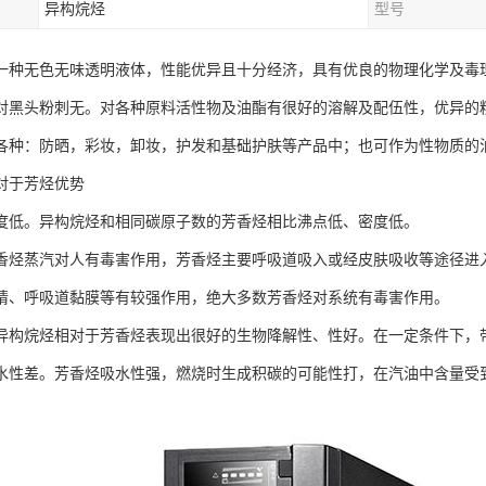
异构烷烃
型号
一种无色无味透明液体，性能优异且十分经济，具有优良的物理化学及毒
对黑头粉刺无。对各种原料活性物及油酯有很好的溶解及配伍性，优异的
各种：防晒，彩妆，卸妆，护发和基础护肤等产品中；也可作为性物质的
对于芳烃优势
度低。异构烷烃和相同碳原子数的芳香烃相比沸点低、密度低。
香烃蒸汽对人有毒害作用，芳香烃主要呼吸道吸入或经皮肤吸收等途径进
睛、呼吸道黏膜等有较强作用，绝大多数芳香烃对系统有毒害作用。
异构烷烃相对于芳香烃表现出很好的生物降解性、性好。在一定条件下，
水性差。芳香烃吸水性强，燃烧时生成积碳的可能性打，在汽油中含量受