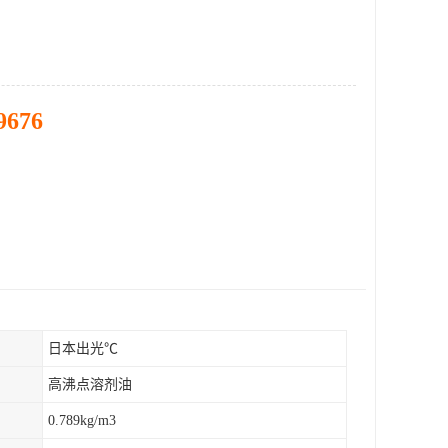
9676
日本出光℃
高沸点溶剂油
0.789kg/m3