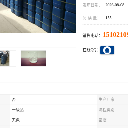
发布日期：
2026-08-08
阅 读 量：
155
1510210
销售电话：
在线QQ：
否
生产厂家
一级品
沸程类别
无色
密度