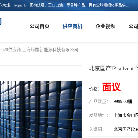
上海嵘馥新能源科技有限公司主营：异构烷烃、异构十二烷烃、异构十六烷烃、Isopar L、正构烷烃、工业白油、等各种产品，拥有全球精细化学品供应链的整合和服务能力，不仅提供自主研发的特种溶剂化学品，还集成了来自欧美、日韩的优质溶剂资源，为市场提供世界级优质溶剂。欢迎广大客户来电咨询！
司
公司首页
供应商机
企业视频
公
ent 2028供应商 上海嵘馥新能源科技有限公司
北京国产IP solv
面议
价格：
产品数量：
9999.00桶
发货地址：
上海市金山
关键词：
北京国产IP,sol