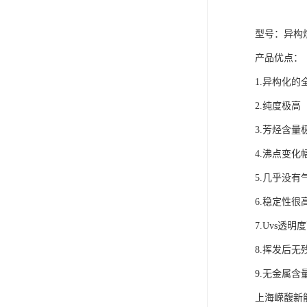
型号：异构烷
产品优点：
1.异构化
2.纯度极高
3.芳
4.沸点变化
5.几
6.稳定性很
7.U
8.挥发后无
9.无金属含
上海嵘馥新