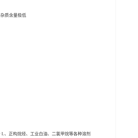
味,杂质含量极低
r L、正构烷烃、工业白油、二氯甲烷等各种溶剂