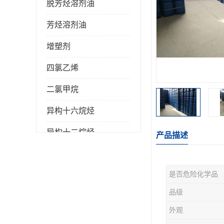
脱芳烃溶剂油
芳烃溶剂油
增塑剂
四氯乙烯
二氯甲烷
异构十六烷烃
异构十二烷烃
产品描述
是否危险化学品
品级
外观