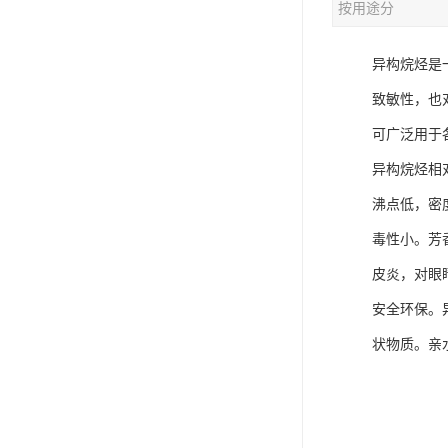
按用途分
异构烷烃是
致敏性，也
可广泛用于
异构烷烃相
沸点低，密
毒性小。芳
皮炎，对眼
安全环保。
状物质。亲