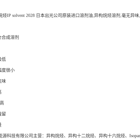
烃IP solvent 2028 日本出光公司原装进口溶剂油,异构烷烃溶剂,毫无异
的全合成溶剂
烃含量极低
幅度很小
乎没有气味
高
vs透明度高
残留
量
能源科技有限公司主营：异构烷烃、异构十二烷烃、异构十六烷烃、Isopa