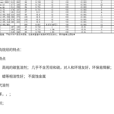
构烷烃的特点：
特点
、高纯的碳氢溶剂； 几乎不含芳烃和硫，对人和环境友好，环保易降解；
、蜡等相溶性好； 不腐蚀金属
代溶剂
苯，，；
剂；
；