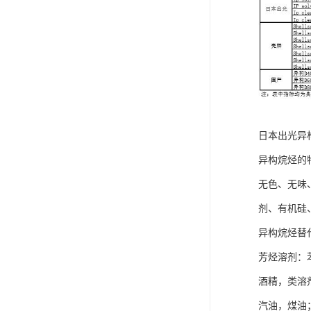
日本出光异
异构烷烃的
无色、无味
剂、有机硅
异构烷烃替
芳烃溶剂：
酒精，类溶
汽油，煤油