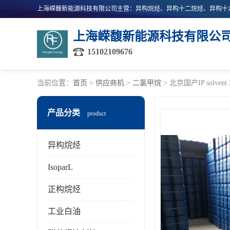
上海嵘馥新能源科技有限公
15102109676
当前位置：
首页
>
供应商机
>
二氯甲烷
> 北京国产IP solv
产品分类
product
异构烷烃
IsoparL
正构烷烃
工业白油