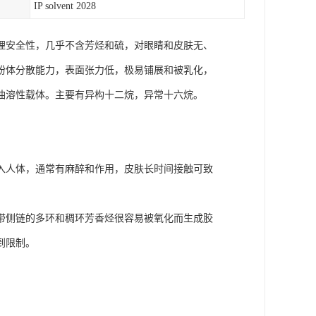
IP solvent 2028
理安全性，几乎不含芳烃和硫，对眼睛和皮肤无、
粉体分散能力，表面张力低，极易铺展和被乳化，
油溶性载体。主要有异构十二烷，异常十六烷。
入人体，通常有麻醉和作用，皮肤长时间接触可致
带侧链的多环和稠环芳香烃很容易被氧化而生成胶
到限制。