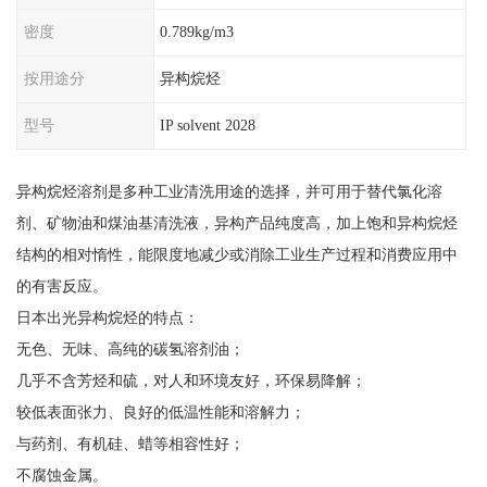
密度
0.789kg/m3
按用途分
异构烷烃
型号
IP solvent 2028
异构烷烃溶剂是多种工业清洗用途的选择，并可用于替代氯化溶
剂、矿物油和煤油基清洗液，异构产品纯度高，加上饱和异构烷烃
结构的相对惰性，能限度地减少或消除工业生产过程和消费应用中
的有害反应。
日本出光异构烷烃的特点：
无色、无味、高纯的碳氢溶剂油；
几乎不含芳烃和硫，对人和环境友好，环保易降解；
较低表面张力、良好的低温性能和溶解力；
与药剂、有机硅、蜡等相容性好；
不腐蚀金属。