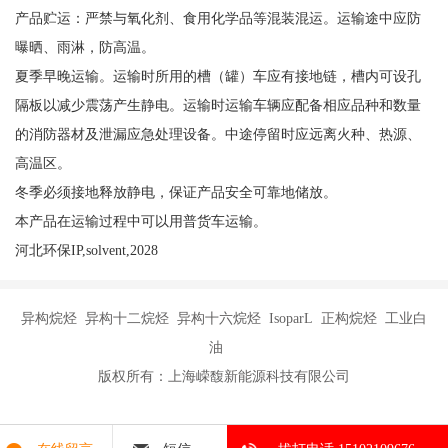
产品贮运：严禁与氧化剂、食用化学品等混装混运。运输途中应防
曝晒、雨淋，防高温。
夏季早晚运输。运输时所用的槽（罐）车应有接地链，槽内可设孔
隔板以减少震荡产生静电。运输时运输车辆应配备相应品种和数量
的消防器材及泄漏应急处理设备。中途停留时应远离火种、热源、
高温区。
冬季必须接地释放静电，保证产品安全可靠地储放。
本产品在运输过程中可以用普货车运输。
河北环保IP,solvent,2028
异构烷烃 异构十二烷烃 异构十六烷烃 IsoparL 正构烷烃 工业白
油
版权所有：上海嵘馥新能源科技有限公司