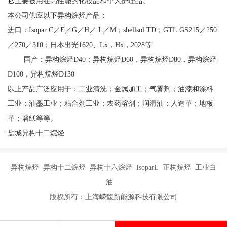
它主要被用在高性能的化妆品和个人护理品。
本公司供应以下异构烷烃产品：
进口：Isopar C／E／G／H／ L／M；shellsol TD；GTL GS215／250
／270／310；日本出光1620、Lx，Hx，2028等
国产：异构烷烃D40；异构烷烃D60，异构烷烃D80，异构烷烃
D100，异构烷烃D130
以上产品广泛应用于：工业清洗；金属加工；气雾剂；油漆和涂料
工业；油墨工业；粘合剂工业；农药溶剂；润滑油；人造革；地板
革；墙纸等等。
盐城异构十二烷烃
异构烷烃 异构十二烷烃 异构十六烷烃 IsoparL 正构烷烃 工业白
油
版权所有：上海嵘馥新能源科技有限公司