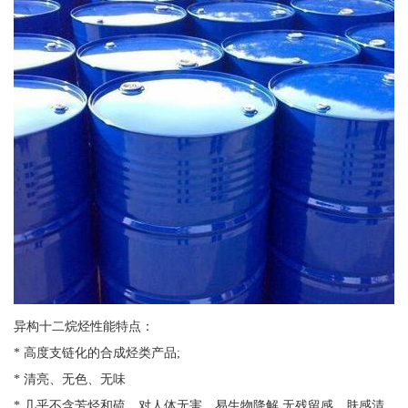
异构十二烷烃性能特点：
* 高度支链化的合成烃类产品;
* 清亮、无色、无味
* 几乎不含芳烃和硫，对人体无害，易生物降解,无残留感，肤感清