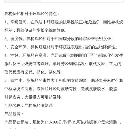
异构烷烃相对于环烷烃的特点：
1、辛烷值高。在汽油中环烷烃的抗爆性较正构烷烃好，而比异构烷
烃差，且随侧链的增长辛烷值降低。
2、密度低。异构烷烃相对于相同馏分段的环烷烃来说密度低。
3、安全环保。异构烷烃相对于环烷烃表现出很好的生物降解性。
4、性好。环烷烃在高温、光照或催化剂的影响下可与强氧化剂发生
激烈反应，燃烧或者爆炸。单环芳烃则容易发生取代反应，常见的
取代反应有卤代、硝化、磺化等。
5、毒性小。脂烷烃的毒性大于相应的支链烷烃，脂环烃是麻醉剂和
中枢系统抑制剂。液体脂环烃对皮肤有性，造成皮肤脱水、脱脂、
引起皮炎，大量吸入可引起及肺。
产品名称：异构烷烃溶剂油
产品包装：
产品是铁桶装，规格为140-160公斤/桶(也可以根据客户需求灌装)，