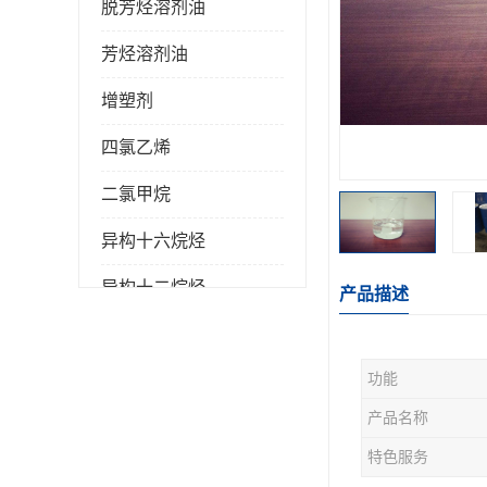
脱芳烃溶剂油
芳烃溶剂油
增塑剂
四氯乙烯
二氯甲烷
异构十六烷烃
异构十二烷烃
产品描述
功能
产品名称
特色服务