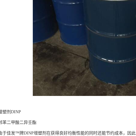
塑剂DINP
邻苯二甲酸二异壬酯
由于佳发™牌DINP增塑剂在获得良好均衡性能的同时还能节约成本，因