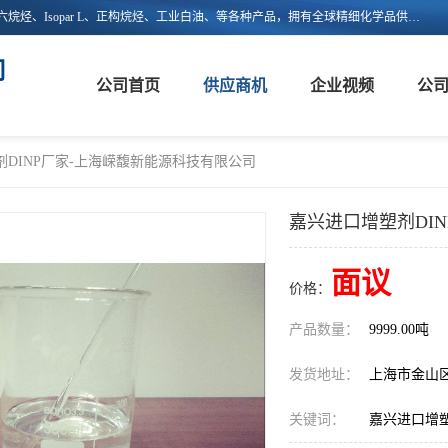
上海嵘馥新能源科技有限公司主营：异构烷烃、异构十二烷烃、异构十六烷烃、Isopar L、正构烷烃、工业白油、等各种产品，拥有全球精细化学品供应链的整合和服务能力，不仅提供自主研发的特种溶剂化学品，还集成了来自欧美、日韩的优质溶剂资源，为市场提供世界级优质溶剂。欢迎广大客户来电咨询！
司
公司首页
供应商机
企业视频
公
剂DINP厂家-上海嵘馥新能源科技有限公司
嘉兴进口增塑剂DI
面议
价格：
产品数量：
9999.00吨
发货地址：
上海市金山
关键词：
嘉兴进口增塑