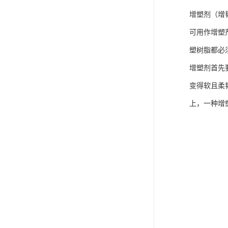
增塑剂（增
可用作增塑
塑树脂都必
增塑剂首先
变得软且柔
上，一种增