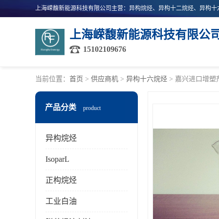
上海嵘馥新能源科技有限公
15102109676
当前位置：
首页
>
供应商机
>
异构十六烷烃
> 嘉兴进口增塑
产品分类
product
异构烷烃
IsoparL
正构烷烃
工业白油