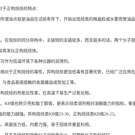
对于正构烷烃的特点：
。所谓浊点就是油品在试验条件下，开始出现烃类的微晶粒或水雾而使油
低。在烷烃的同分异构中，主链短的支链就多，而支链多的话，两个分子
段挥发比正构烷烃快。
。可作为低温环境下各种仪器的润滑剂。
。相对于正构烷烃的毒性，异构烷烃更加低毒有显著优势，已经广泛应用
、与食品直接接触的金属器皿成型加工等。
正构烷烃的热氧化性差，在高温下易生产过氧化物。
好。KB值也称贝壳松脂丁醇值，是表示烃类溶剂相对溶解能力的指标，衡
的能力越强。异构烷烃类KB值23-30，正构烷烃类KB值20-23。
保。表面张力低，内聚力强，易于回收并重复利用。