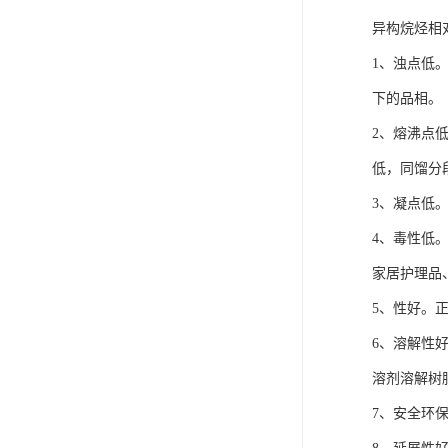
异构烷烃相
1、浊点低
下的品相。
2、熔沸点
低，同馏分
3、凝点低
4、毒性低
家居护理品
5、性好。
6、溶解性
溶剂溶解树脂
7、安全环