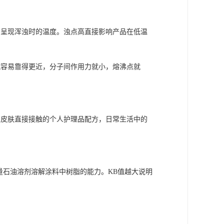
品呈现浑浊时的温度。浊点高直接影响产品在低温
就容易靠得更近，分子间作用力就小，熔沸点就
在皮肤直接接触的个人护理品配方，日常生活中的
量石油溶剂溶解涂料中树脂的能力。KB值越大说明