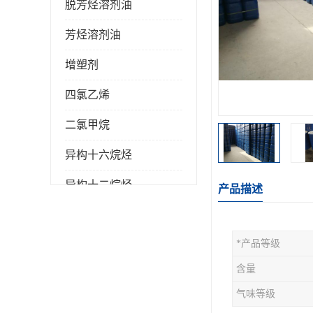
脱芳烃溶剂油
芳烃溶剂油
增塑剂
四氯乙烯
二氯甲烷
异构十六烷烃
异构十二烷烃
产品描述
*产品等级
含量
气味等级