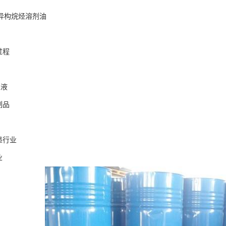
异构烷烃溶剂油
产过程
清洗
工液
蜡制品
剂
墨行业
业