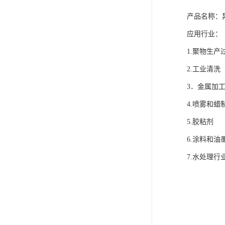
产品名称：
应用行业：
1.聚物生
2.工业
3．金属加
4.喷雾和
5.胶粘
6.涂料和油
7.水处理行