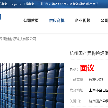
上海嵘馥新能源科技有限公司主营：异构烷烃、异构十二烷烃、异构十六烷烃、Isopar L、正构烷烃、工业白油、等各种产品，拥有全球精细化学品供应链的整合和服务能力，不仅提供自主研发的特种溶剂化学品，还集成了来自欧美、日韩的优质溶剂资源，为市场提供世界级优质溶剂。欢迎广大客户来电咨询！
司
公司首页
供应商机
企业视频
公
海嵘馥新能源科技有限公司
杭州国产异构烷烃供
面议
价格：
产品数量：
9999.00箱
发货地址：
上海市金山
关键词：
杭州国产异