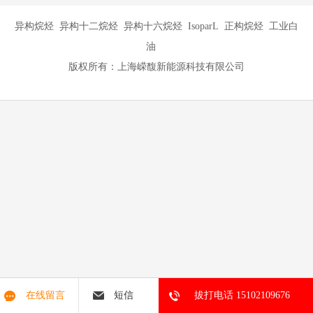
异构烷烃 异构十二烷烃 异构十六烷烃 IsoparL 正构烷烃 工业白
油
版权所有：上海嵘馥新能源科技有限公司
在线留言
短信
拔打电话 15102109676